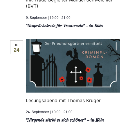
i
(BVT)
N
o
a
9. September | 19:00
-
21:00
“Gesprächskreis für Trauernde” – in Köln
v
n
i
DO.
g
24
a
t
i
o
Lesungsabend mit Thomas Krüger
n
24. September | 19:00
-
21:00
“Nirgends stirbt es sich schöner” – in Köln