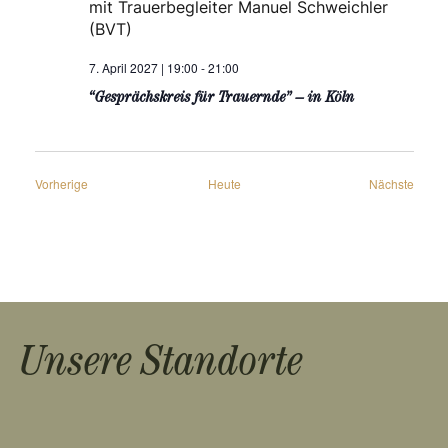
mit Trauerbegleiter Manuel Schweichler
(BVT)
7. April 2027 | 19:00
-
21:00
“Gesprächskreis für Trauernde” – in Köln
Veranstaltungen
Veran
Vorherige
Heute
Nächste
Unsere Standorte