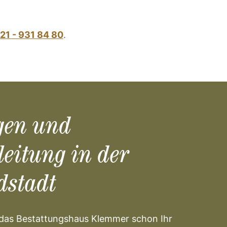
21 - 931 84 80
.
gen und
leitung in der
dstadt
t das Bestattungshaus Klemmer schon Ihr