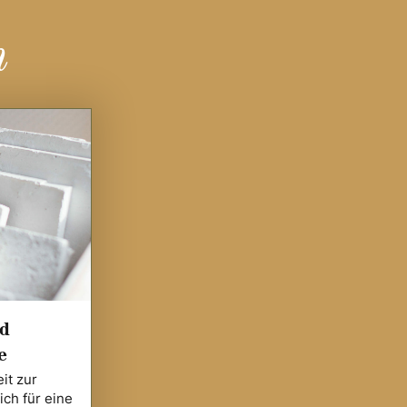
n
nd
e
it zur
ich für eine