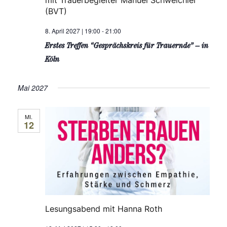
mit Trauerbegleiter Manuel Schweichler
u
(BVT)
n
n
8. April 2027 | 19:00
-
21:00
-
g
Erstes Treffen “Gesprächskreis für Trauernde” – in
A
Köln
N
n
a
Mai 2027
s
v
i
MI.
12
c
i
h
g
t
a
e
n
t
Lesungsabend mit Hanna Roth
-