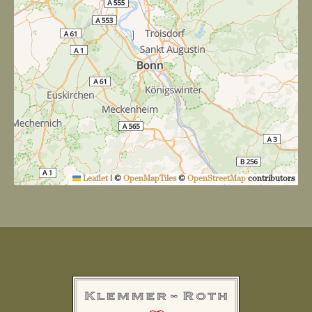
Leaflet
|
©
OpenMapTiles
©
OpenStreetMap
contributors