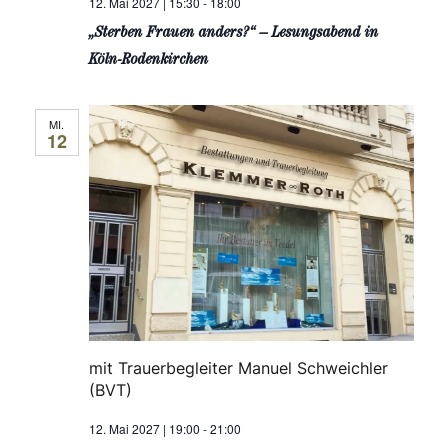
12. Mai 2027 | 15:30
-
18:00
i
N
„Sterben Frauen anders?“ – Lesungsabend in
o
a
Köln-Rodenkirchen
v
n
MI.
i
12
g
a
t
i
o
n
mit Trauerbegleiter Manuel Schweichler
(BVT)
12. Mai 2027 | 19:00
-
21:00