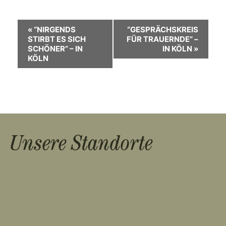
V
«
“NIRGENDS
“GESPRÄCHSKREIS
STIRBT ES SICH
FÜR TRAUERNDE” –
e
SCHÖNER” – IN
IN KÖLN
»
KÖLN
r
a
n
s
t
Unsere Standorte
a
l
t
u