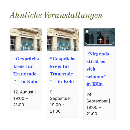
Ähnliche Veranstaltungen
“Nirgends
“Gesprächs
“Gesprächs
stirbt es
kreis für
kreis für
sich
Trauernde
Trauernde
schöner” –
” – in Köln
” – in Köln
in Köln
12. August |
9.
24.
-
19:00
September |
September |
-
21:00
19:00
-
19:00
21:00
21:00