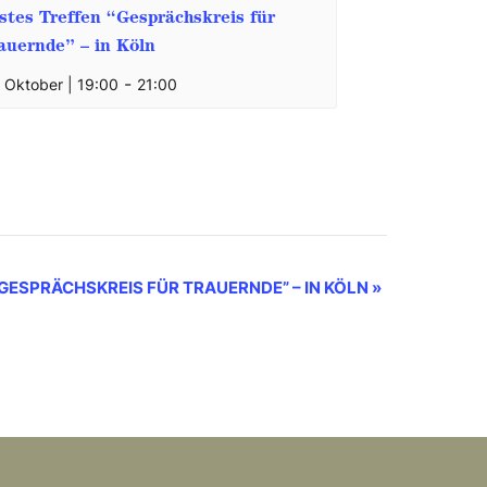
stes Treffen “Gesprächskreis für
auernde” – in Köln
-
. Oktober | 19:00
21:00
“GESPRÄCHSKREIS FÜR TRAUERNDE” – IN KÖLN
»