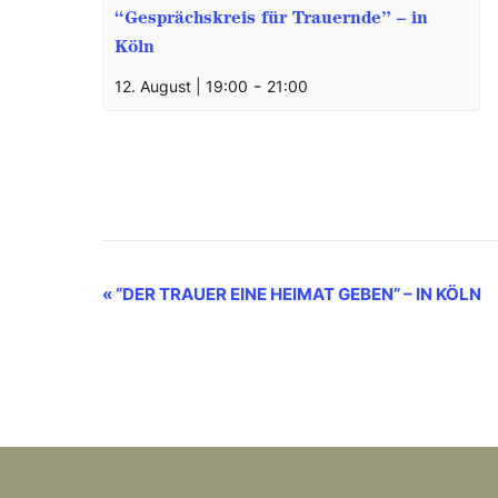
“Gesprächskreis für Trauernde” – in
Köln
-
12. August | 19:00
21:00
V
«
“DER TRAUER EINE HEIMAT GEBEN” – IN KÖLN
e
r
a
n